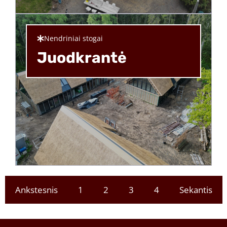
Nendriniai stogai
Juodkrantė
Ankstesnis
1
2
3
4
Sekantis